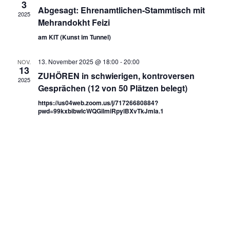
3
Abgesagt: Ehrenamtlichen-Stammtisch mit
2025
Mehrandokht Feizi
am KIT (Kunst im Tunnel)
13. November 2025 @ 18:00
-
20:00
NOV.
13
ZUHÖREN in schwierigen, kontroversen
2025
Gesprächen (12 von 50 Plätzen belegt)
https://us04web.zoom.us/j/71726680884?
pwd=99kxbibwIcWQGilmiRpylBXvTkJmla.1