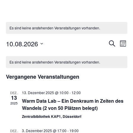
Es sind keine anstehenden Veranstaltungen vorhanden.
10.08.2026
Ver
Veranst
Suche
Monat
Datum
Ans
Suche
Kalender
wählen.
Nav
Es sind keine anstehenden Veranstaltungen vorhanden.
und
von
Ansicht
Vergangene Veranstaltungen
Veranstaltungen
Navigat
13. Dezember 2025 @ 10:00
-
12:00
DEZ.
13
Warm Data Lab – Ein Denkraum in Zeiten des
2025
Wandels (2 von 50 Plätzen belegt)
Zentralbibliothek KAP1, Düsseldorf
3. Dezember 2025 @ 17:00
-
19:00
DEZ.