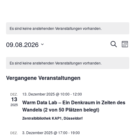
Es sind keine anstehenden Veranstaltungen vorhanden.
09.08.2026
Ver
Veranst
Suche
Monat
Datum
Ans
Suche
Kalender
wählen.
Nav
Es sind keine anstehenden Veranstaltungen vorhanden.
und
von
Ansicht
Vergangene Veranstaltungen
Veranstaltungen
Navigat
13. Dezember 2025 @ 10:00
-
12:00
DEZ.
13
Warm Data Lab – Ein Denkraum in Zeiten des
2025
Wandels (2 von 50 Plätzen belegt)
Zentralbibliothek KAP1, Düsseldorf
3. Dezember 2025 @ 17:00
-
19:00
DEZ.