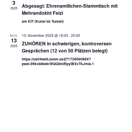
3
Abgesagt: Ehrenamtlichen-Stammtisch mit
2025
Mehrandokht Feizi
am KIT (Kunst im Tunnel)
13. November 2025 @ 18:00
-
20:00
NOV.
13
ZUHÖREN in schwierigen, kontroversen
2025
Gesprächen (12 von 50 Plätzen belegt)
https://us04web.zoom.us/j/71726680884?
pwd=99kxbibwIcWQGilmiRpylBXvTkJmla.1