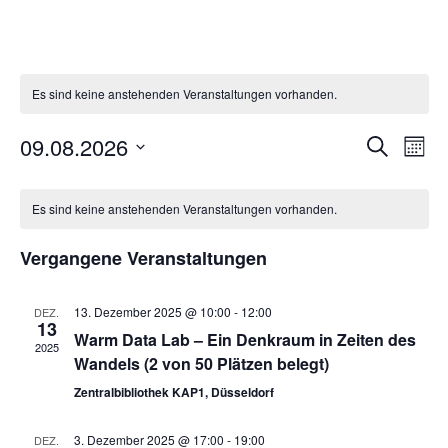
Es sind keine anstehenden Veranstaltungen vorhanden.
09.08.2026
Ver
Veranst
Suche
Monat
Datum
Ans
Suche
Kalender
wählen.
Nav
Es sind keine anstehenden Veranstaltungen vorhanden.
und
von
Ansicht
Vergangene Veranstaltungen
Veranstaltungen
Navigat
13. Dezember 2025 @ 10:00
-
12:00
DEZ.
13
Warm Data Lab – Ein Denkraum in Zeiten des
2025
Wandels (2 von 50 Plätzen belegt)
Zentralbibliothek KAP1, Düsseldorf
3. Dezember 2025 @ 17:00
-
19:00
DEZ.