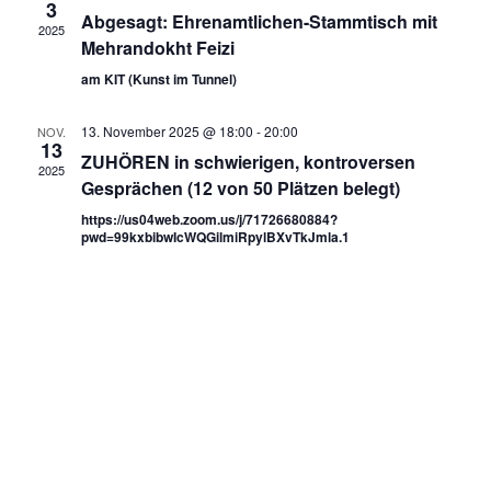
3
Abgesagt: Ehrenamtlichen-Stammtisch mit
2025
Mehrandokht Feizi
am KIT (Kunst im Tunnel)
13. November 2025 @ 18:00
-
20:00
NOV.
13
ZUHÖREN in schwierigen, kontroversen
2025
Gesprächen (12 von 50 Plätzen belegt)
https://us04web.zoom.us/j/71726680884?
pwd=99kxbibwIcWQGilmiRpylBXvTkJmla.1